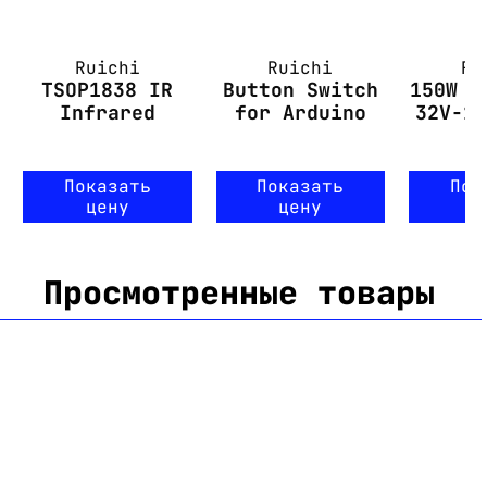
Ruichi
Ruichi
Ru
TSOP1838 IR
Button Switch
150W D
Infrared
for Arduino
32V-1
Показать
Показать
Пок
цену
цену
ц
Просмотренные товары