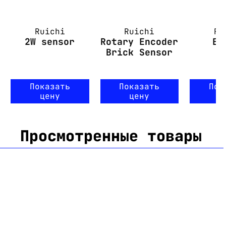
Ruichi
Ruichi
Ru
2W sensor
Rotary Encoder
EM
Brick Sensor
Показать
Показать
Пок
цену
цену
ц
Просмотренные товары