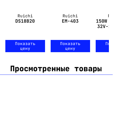
Ruichi
Ruichi
Ru
DS18B20
EM-403
150W D
32V-1
Показать
Показать
Пок
цену
цену
ц
Просмотренные товары