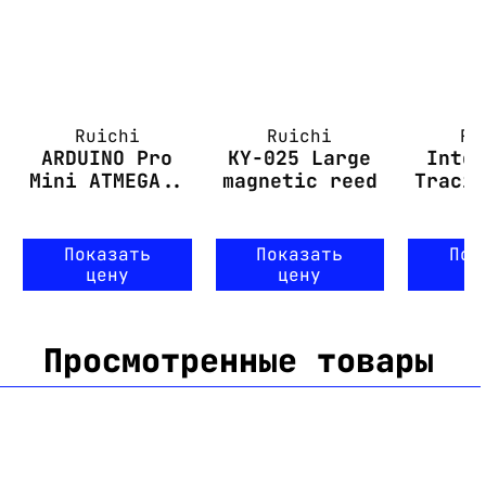
Ruichi
Ruichi
Ru
ARDUINO Pro
KY-025 Large
Inte
Mini ATMEGA..
magnetic reed
Traci
Показать
Показать
Пок
цену
цену
ц
Просмотренные товары