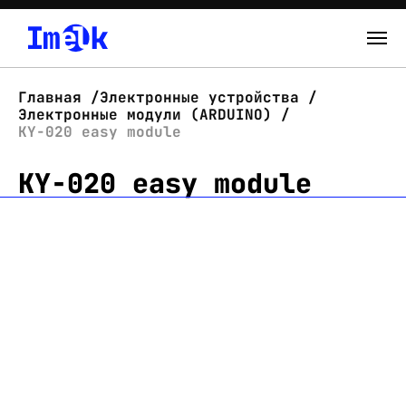
Каталог
Главная
Электронные устройства
Электронные модули (ARDUINO)
О нас
KY-020 easy module
KY-020 easy module
Новости
Склад
Контакты
Вход