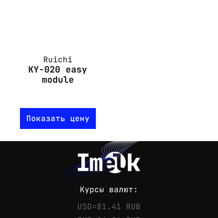
Ruichi
KY-020 easy
module
Показать цену
Курсы валют:
USD=81.41 RUB