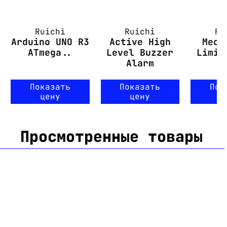
Ruichi
Ruichi
Ru
Arduino UNO R3
Active High
Mech
ATmega..
Level Buzzer
Limit
Alarm
Показать
Показать
Пок
цену
цену
ц
Просмотренные товары