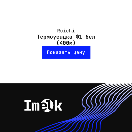
Ruichi
Термоусадка Ф1 бел
(400м)
Показать цену