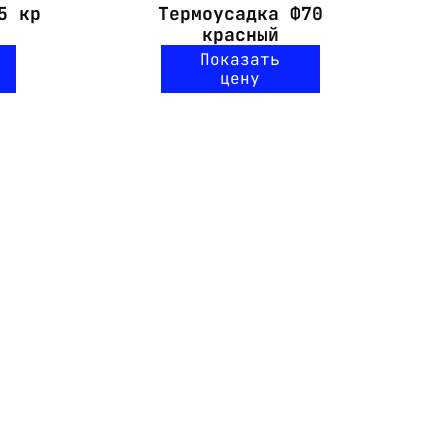
5 кр
Термоусадка Ф70
Те
красный
Показать
цену