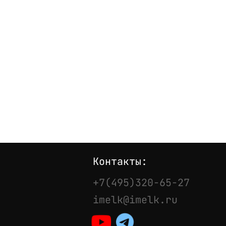
Контакты:
+7(495)320-65-27
imelk@imelk.ru