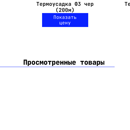
Термоусадка Ф3 чер
Т
(200м)
Толщина стенки после
0,28
Показать
усадки, мм
цену
Просмотренные товары