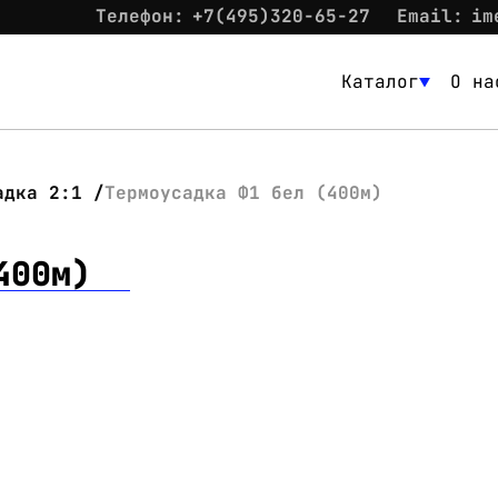
Телефон:
+7(495)320-65-27
Email:
im
Каталог
О на
Каталог
О нас
адка 2:1
Термоусадка Ф1 бел (400м)
Новости
400м)
Склад
Контакты
Вход
Контакты
Телефон:
+7(495)320-65-27