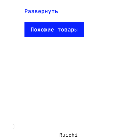
Материал
синтети
Развернуть
Упаковка
катушка
Похожие товары
Тип напряжения
600
Диаметр защищаемого
0,75…0,
провода (кабеля), мм
Коэффициент усадки
2 : 1
Диаметр до усадки, мм
1.5
Диаметр после усадки, мм
0.65
Температура усадки, °C
+70…+12
Толщина стенки до усадки,
0,15
мм
Ruichi