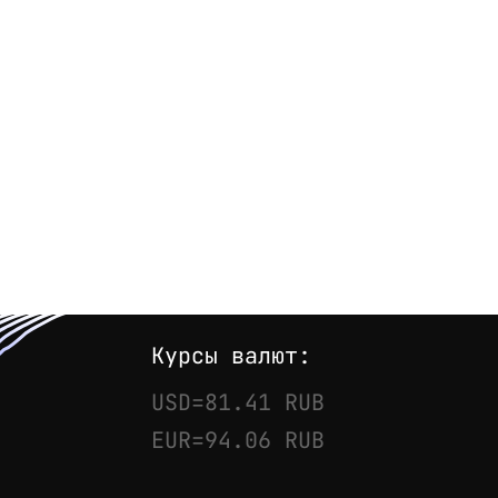
Курсы валют:
USD=81.41 RUB
EUR=94.06 RUB