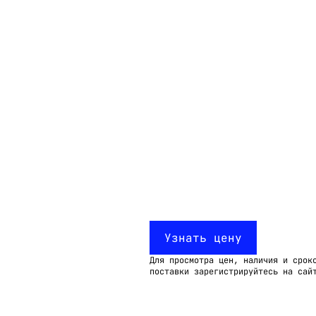
Email:
imelk@imelk.ru
USD($)
EUR(€)
RUB(₽)
Узнать цену
Для просмотра цен, наличия и срок
поставки зарегистрируйтесь на сай