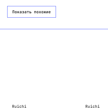
ческий полиолефин
Показать похожие
 200 м
9
0
Ruichi
Ruichi