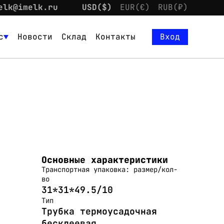
elk@imelk.ru
USD($)
EUR(€)
RUB(₽)
с
Новости
Склад
Контакты
Вход
Основные характеристики
Транспортная упаковка: размер/кол-
во
31*31*49.5/10
Тип
Трубка термоусадочная
бесклеевая