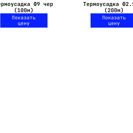
ермоусадка Ф9 чер
Термоусадка Ф2.
(100м)
(200м)
Показать
Показать
цену
цену