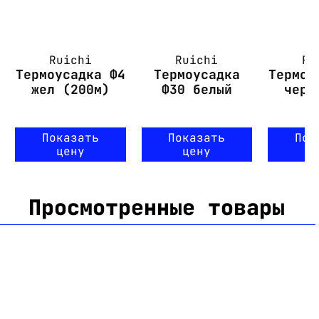
Ruichi
Ruichi
Ru
Термоусадка Ф4
Термоусадка
Термоу
жел (200м)
Ф30 белый
чер 
Показать
Показать
Пок
цену
цену
ц
Просмотренные товары