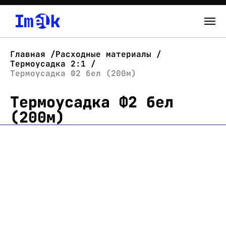
Каталог
Главная
Расходные материалы
Термоусадка 2:1
О нас
Термоусадка Ф2 бел (200м)
Термоусадка Ф2 бел
Новости
(200м)
Склад
Контакты
Вход