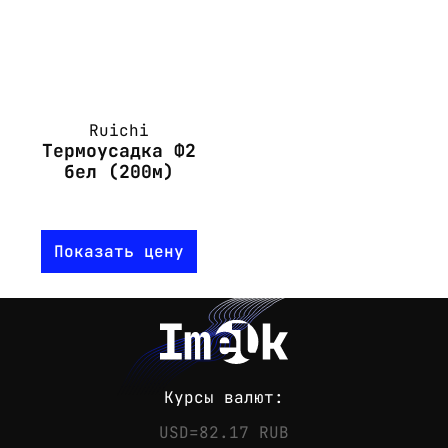
Ruichi
Термоусадка Ф2
бел (200м)
Показать цену
Курсы валют:
USD=82.17 RUB