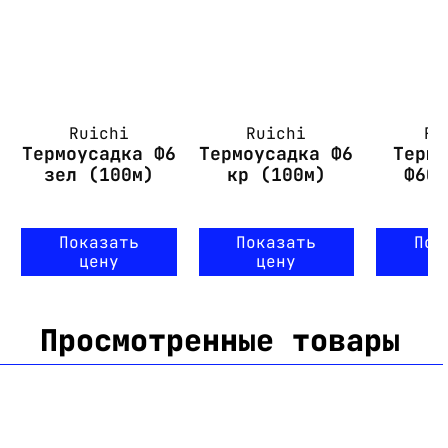
Ruichi
Ruichi
Ru
Термоусадка Ф6
Термоусадка Ф6
Терм
зел (100м)
кр (100м)
Ф60
Показать
Показать
Пок
цену
цену
ц
Просмотренные товары