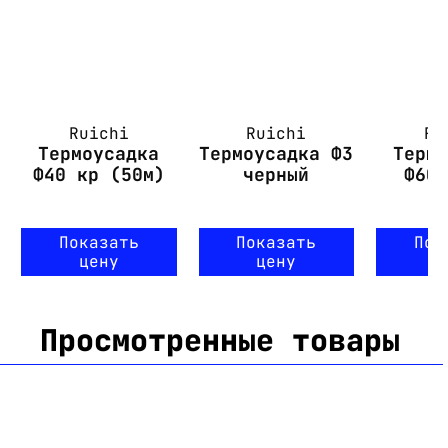
Ruichi
Ruichi
Ru
Термоусадка
Термоусадка Ф3
Терм
Ф40 кр (50м)
черный
Ф60
Показать
Показать
Пок
цену
цену
ц
Просмотренные товары