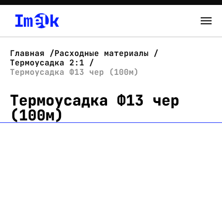
Каталог
Главная
Расходные материалы
Термоусадка 2:1
О нас
Термоусадка Ф13 чер (100м)
Термоусадка Ф13 чер
Новости
(100м)
Склад
Контакты
Вход