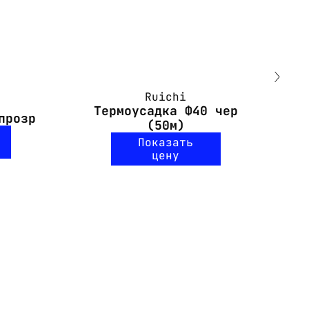
Ruichi
Термоусадка Ф40 чер
прозр
(50м)
Показать
цену