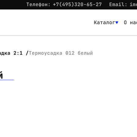
Телефон:
+7(495)320-65-27
Email:
im
Каталог
О на
Каталог
О нас
адка 2:1
Термоусадка Ф12 белый
Новости
й
Склад
Контакты
Вход
Контакты
Телефон:
+7(495)320-65-27