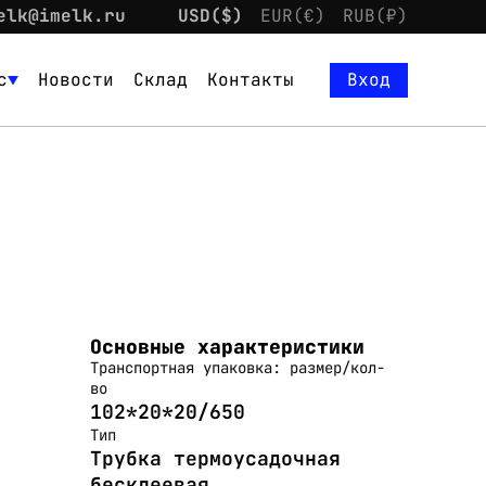
elk@imelk.ru
USD($)
EUR(€)
RUB(₽)
с
Новости
Склад
Контакты
Вход
Основные характеристики
Транспортная упаковка: размер/кол-
во
102*20*20/650
Тип
Трубка термоусадочная
бесклеевая