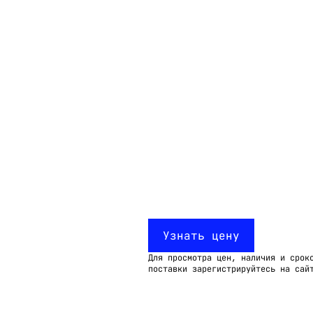
Email:
imelk@imelk.ru
USD($)
EUR(€)
RUB(₽)
Узнать цену
Для просмотра цен, наличия и срок
поставки зарегистрируйтесь на сай