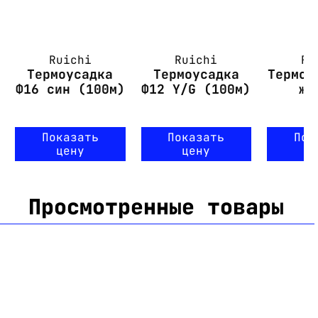
Ruichi
Ruichi
Ru
Термоусадка
Термоусадка
Термоу
Ф16 син (100м)
Ф12 Y/G (100м)
же
Показать
Показать
Пок
цену
цену
ц
Просмотренные товары