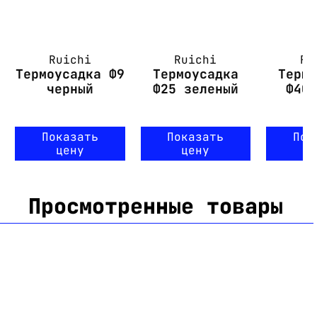
Ruichi
Ruichi
Ru
Термоусадка Ф9
Термоусадка
Терм
черный
Ф25 зеленый
Ф40
Показать
Показать
Пок
цену
цену
ц
Просмотренные товары