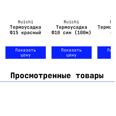
Ruichi
Ruichi
Ru
Термоусадка
Термоусадка
Термоу
Ф15 красный
Ф10 син (100м)
с
Показать
Показать
Пок
цену
цену
ц
Просмотренные товары