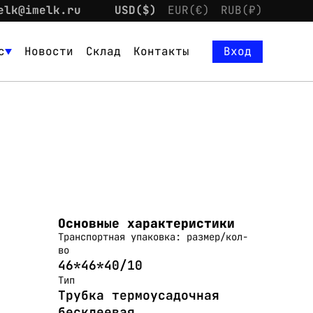
elk@imelk.ru
USD($)
EUR(€)
RUB(₽)
с
Новости
Склад
Контакты
Вход
Основные характеристики
Транспортная упаковка: размер/кол-
во
46*46*40/10
Тип
Трубка термоусадочная
бесклеевая