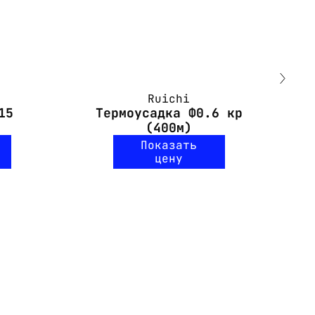
Ruichi
15
Термоусадка Ф0.6 кр
Те
(400м)
Показать
цену