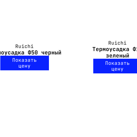
Ruichi
Ruichi
Термоусадка Ф
моусадка Ф50 черный
зеленый
Показать
Показать
цену
цену