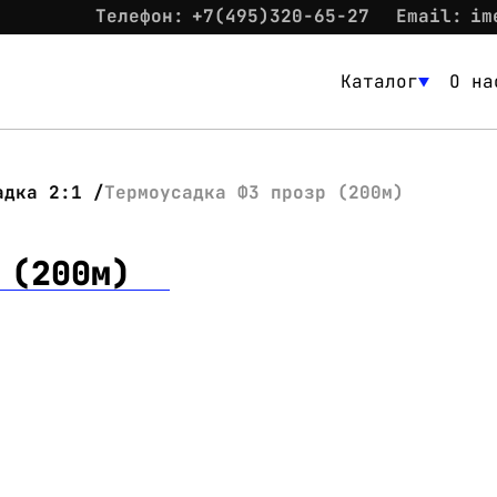
Телефон:
+7(495)320-65-27
Email:
im
Каталог
О на
Каталог
О нас
адка 2:1
Термоусадка Ф3 прозр (200м)
Новости
 (200м)
Склад
Контакты
Вход
Контакты
Телефон:
+7(495)320-65-27