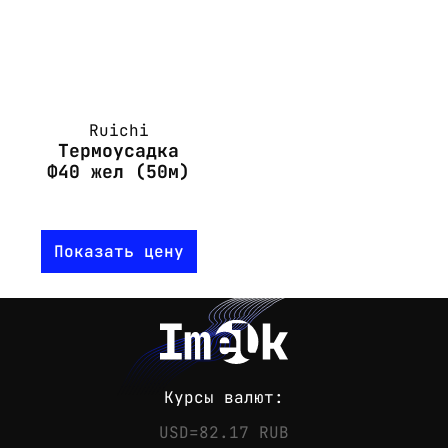
Ruichi
Термоусадка
Ф40 жел (50м)
Показать цену
Курсы валют:
USD=82.17 RUB