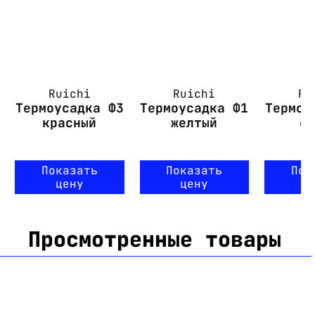
Ruichi
Ruichi
Ru
Термоусадка Ф3
Термоусадка Ф1
Термоу
красный
желтый
с
Показать
Показать
Пок
цену
цену
ц
Просмотренные товары