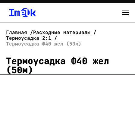
Каталог
Главная
Расходные материалы
Термоусадка 2:1
О нас
Термоусадка Ф40 жел (50м)
Термоусадка Ф40 жел
Новости
(50м)
Склад
Контакты
Вход