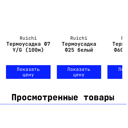
Ruichi
Ruichi
Ru
Термоусадка Ф7
Термоусадка
Терм
Y/G (100м)
Ф25 белый
Ф60 
Показать
Показать
Пок
цену
цену
ц
Просмотренные товары