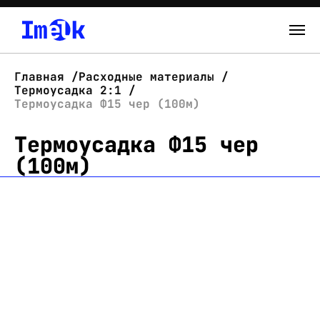
Каталог
Главная
Расходные материалы
Термоусадка 2:1
О нас
Термоусадка Ф15 чер (100м)
Термоусадка Ф15 чер
Новости
(100м)
Склад
Контакты
Вход