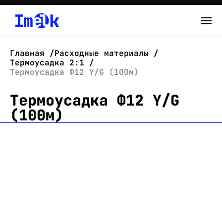
Каталог
Главная
Расходные материалы
Термоусадка 2:1
О нас
Термоусадка Ф12 Y/G (100м)
Термоусадка Ф12 Y/G
Новости
(100м)
Склад
Контакты
Вход