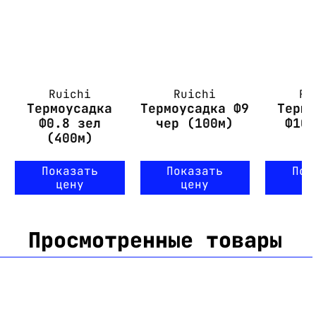
Ruichi
Ruichi
Ru
Термоусадка
Термоусадка Ф9
Терм
Ф0.8 зел
чер (100м)
Ф10
(400м)
Показать
Показать
Пок
цену
цену
ц
Просмотренные товары