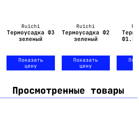
Ruichi
Ruichi
Ru
Термоусадка Ф3
Термоусадка Ф2
Терм
зеленый
зеленый
Ф1.5
Показать
Показать
Пок
цену
цену
ц
Просмотренные товары