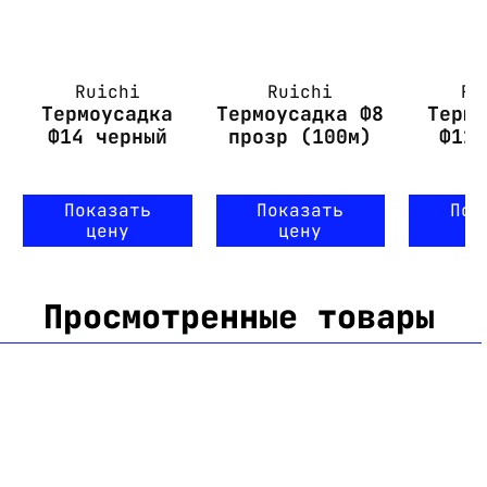
Ruichi
Ruichi
Ru
Термоусадка
Термоусадка Ф8
Терм
Ф14 черный
прозр (100м)
Ф12
Показать
Показать
Пок
цену
цену
ц
Просмотренные товары