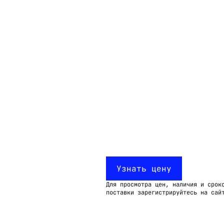
Email:
imelk@imelk.ru
USD($)
EUR(€)
RUB(₽)
Узнать цену
Для просмотра цен, наличия и срок
поставки зарегистрируйтесь на сай