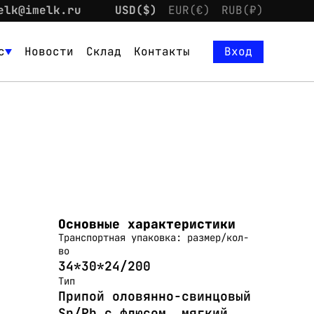
elk@imelk.ru
USD($)
EUR(€)
RUB(₽)
с
Новости
Склад
Контакты
Вход
Основные характеристики
Транспортная упаковка: размер/кол-
во
34*30*24/200
Тип
Припой оловянно-свинцовый
Sn/Pb с флюсом, мягкий