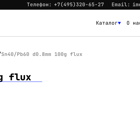
Телефон:
+7(495)320-65-27
Email:
im
Каталог
О на
Каталог
О нас
Sn40/Pb60 d0.8mm 100g flux
Новости
g flux
Склад
Контакты
Вход
Контакты
Телефон:
+7(495)320-65-27