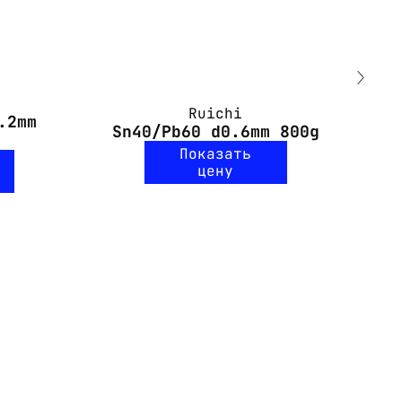
Ruichi
.2mm
Sn40/Pb60 d0.6mm 800g
Показать
цену