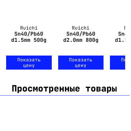
Ruichi
Ruichi
Ru
Sn40/Pb60
Sn40/Pb60
Sn4
d1.5mm 500g
d2.0mm 800g
d1.2
f
Показать
Показать
Пок
цену
цену
ц
Просмотренные товары