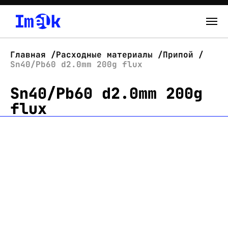
Каталог
Главная
Расходные материалы
Припой
Sn40/Pb60 d2.0mm 200g flux
О нас
Sn40/Pb60 d2.0mm 200g
Новости
flux
Склад
Контакты
Вход