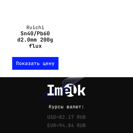
Ruichi
Sn40/Pb60
d2.0mm 200g
flux
Показать цену
Курсы валют:
USD=82.17 RUB
EUR=94.84 RUB