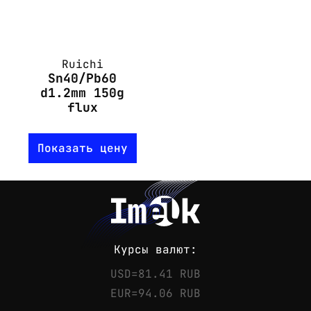
Ruichi
Sn40/Pb60
d1.2mm 150g
flux
Показать цену
Курсы валют:
USD=81.41 RUB
EUR=94.06 RUB