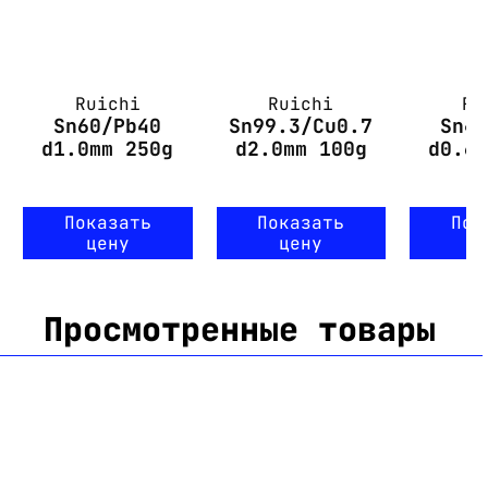
Ruichi
Ruichi
Ru
Sn60/Pb40
Sn99.3/Cu0.7
Sn4
d1.0mm 250g
d2.0mm 100g
d0.6
Показать
Показать
Пок
цену
цену
ц
Просмотренные товары