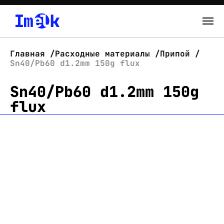
Каталог
Главная
Расходные материалы
Припой
Sn40/Pb60 d1.2mm 150g flux
О нас
Sn40/Pb60 d1.2mm 150g
Новости
flux
Склад
Контакты
Вход