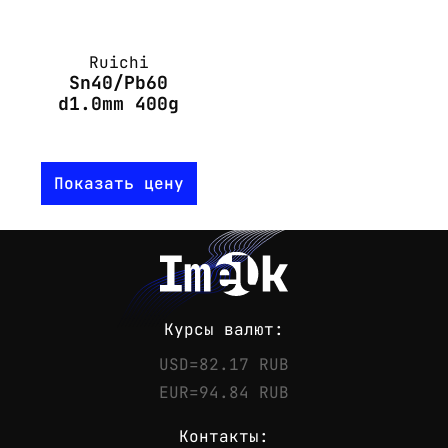
Ruichi
Sn40/Pb60
d1.0mm 400g
Показать цену
Курсы валют:
USD=82.17 RUB
EUR=94.84 RUB
Контакты: