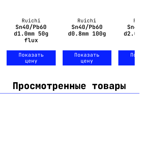
Ruichi
Ruichi
Ru
Sn40/Pb60
Sn40/Pb60
Sn6
d1.0mm 50g
d0.8mm 100g
d2.0
flux
Показать
Показать
Пок
цену
цену
ц
Просмотренные товары