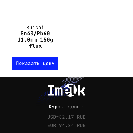
Ruichi
Sn40/Pb60
d1.0mm 150g
flux
Показать цену
Курсы валют:
USD=82.17 RUB
EUR=94.84 RUB