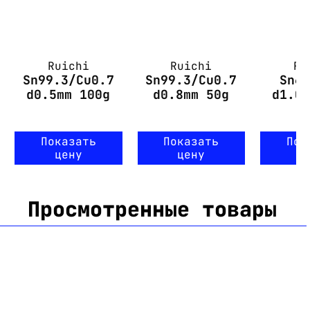
Ruichi
Ruichi
Ru
Sn99.3/Cu0.7
Sn99.3/Cu0.7
Sn6
d0.5mm 100g
d0.8mm 50g
d1.0
f
Показать
Показать
Пок
цену
цену
ц
Просмотренные товары