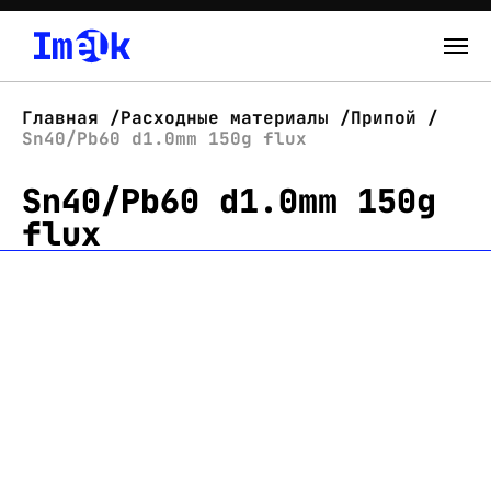
Каталог
Главная
Расходные материалы
Припой
Sn40/Pb60 d1.0mm 150g flux
О нас
Sn40/Pb60 d1.0mm 150g
Новости
flux
Склад
Контакты
Вход