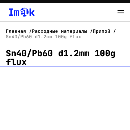
Каталог
Главная
Расходные материалы
Припой
Sn40/Pb60 d1.2mm 100g flux
О нас
Sn40/Pb60 d1.2mm 100g
Новости
flux
Склад
Контакты
Вход