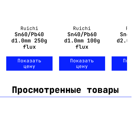
Ruichi
Ruichi
Ru
Sn60/Pb40
Sn40/Pb60
Sn4
d1.0mm 250g
d1.0mm 100g
d2.0
flux
flux
f
Показать
Показать
Пок
цену
цену
ц
Просмотренные товары