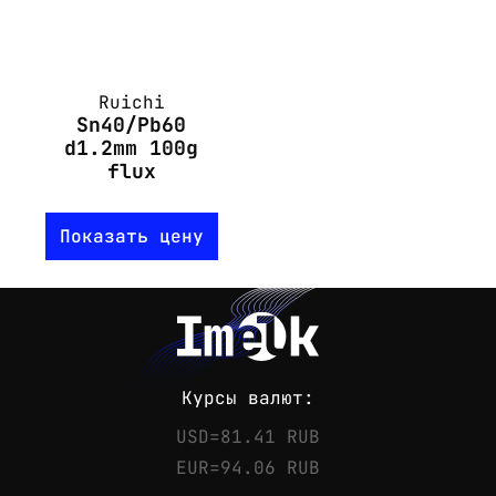
Ruichi
Sn40/Pb60
d1.2mm 100g
flux
Показать цену
Курсы валют:
USD=81.41 RUB
EUR=94.06 RUB