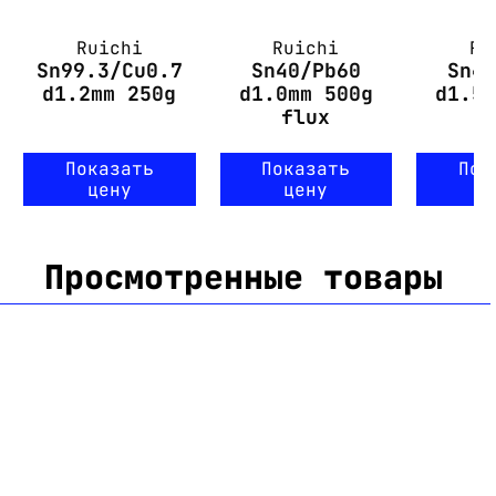
Ruichi
Ruichi
Ru
Sn99.3/Cu0.7
Sn40/Pb60
Sn4
d1.2mm 250g
d1.0mm 500g
d1.5
flux
Показать
Показать
Пок
цену
цену
ц
Просмотренные товары