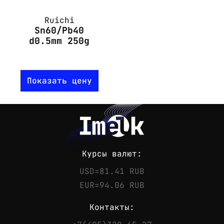
Ruichi
Sn60/Pb40
d0.5mm 250g
Показать цену
Курсы валют:
USD=81.41 RUB
EUR=94.06 RUB
Контакты: