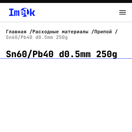
Каталог
Главная
Расходные материалы
Припой
Sn60/Pb40 d0.5mm 250g
О нас
Sn60/Pb40 d0.5mm 250g
Новости
Склад
Контакты
Вход