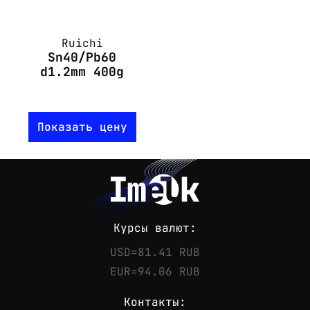
Ruichi
Sn40/Pb60
d1.2mm 400g
Показать цену
Курсы валют:
USD=81.41 RUB
EUR=94.06 RUB
Контакты: