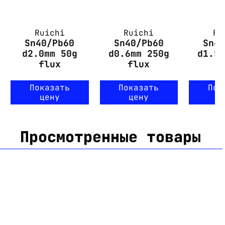
Ruichi
Ruichi
Ru
Sn40/Pb60
Sn40/Pb60
Sn4
d2.0mm 50g
d0.6mm 250g
d1.5
flux
flux
Показать
Показать
Пок
цену
цену
ц
Просмотренные товары