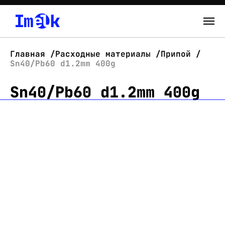
Каталог
Главная
Расходные материалы
Припой
Sn40/Pb60 d1.2mm 400g
О нас
Sn40/Pb60 d1.2mm 400g
Новости
Склад
Контакты
Вход