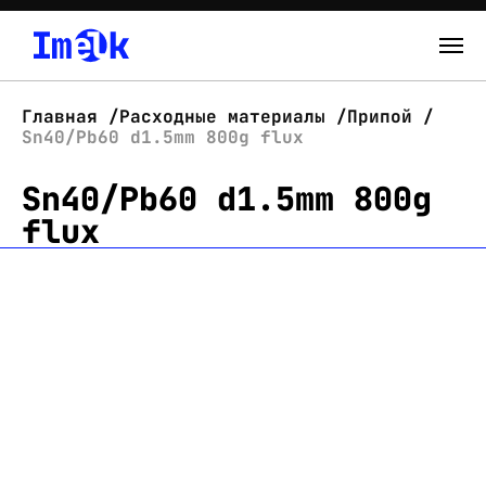
Каталог
Главная
Расходные материалы
Припой
Sn40/Pb60 d1.5mm 800g flux
О нас
Sn40/Pb60 d1.5mm 800g
Новости
flux
Склад
Контакты
Вход