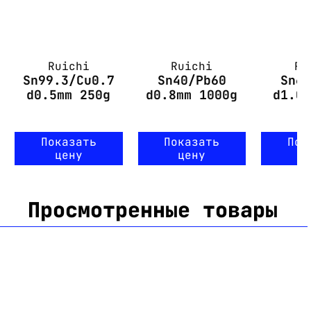
Ruichi
Ruichi
Ru
Sn99.3/Cu0.7
Sn40/Pb60
Sn6
d0.5mm 250g
d0.8mm 1000g
d1.0
f
Показать
Показать
Пок
цену
цену
ц
Просмотренные товары