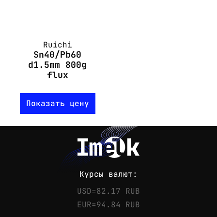
Ruichi
Sn40/Pb60
d1.5mm 800g
flux
Показать цену
Курсы валют:
USD=82.17 RUB
EUR=94.84 RUB