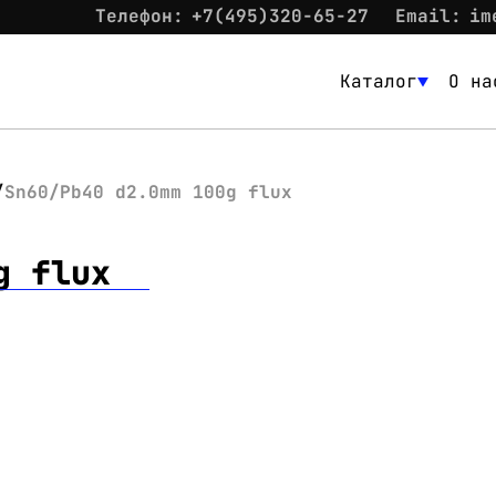
Телефон:
+7(495)320-65-27
Email:
im
Каталог
О на
Каталог
О нас
Sn60/Pb40 d2.0mm 100g flux
Новости
g flux
Склад
Контакты
Вход
Контакты
Телефон:
+7(495)320-65-27