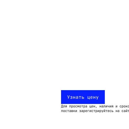
Email:
imelk@imelk.ru
USD($)
EUR(€)
RUB(₽)
Узнать цену
Для просмотра цен, наличия и срок
поставки зарегистрируйтесь на сай