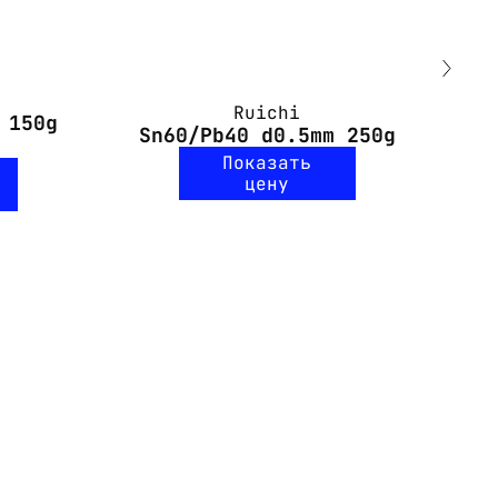
Ruichi
 150g
Sn60/Pb40 d0.5mm 250g
S
Показать
цену