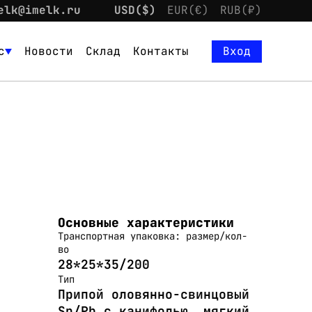
elk@imelk.ru
USD($)
EUR(€)
RUB(₽)
с
Новости
Склад
Контакты
Вход
Основные характеристики
Транспортная упаковка: размер/кол-
во
28*25*35/200
Тип
Припой оловянно-свинцовый
Sn/Pb с канифолью, мягкий