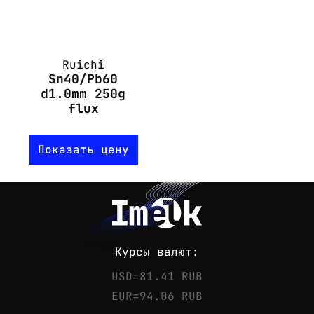
Ruichi
Sn40/Pb60
d1.0mm 250g
flux
Показать цену
Курсы валют:
USD=81.41 RUB
EUR=94.06 RUB