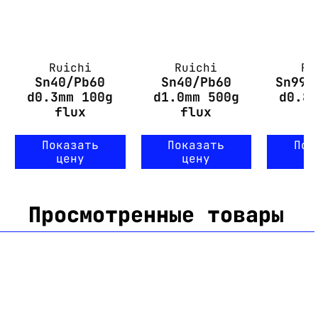
Ruichi
Ruichi
Ru
Sn40/Pb60
Sn40/Pb60
Sn99.
d0.3mm 100g
d1.0mm 500g
d0.8
flux
flux
Показать
Показать
Пок
цену
цену
ц
Просмотренные товары