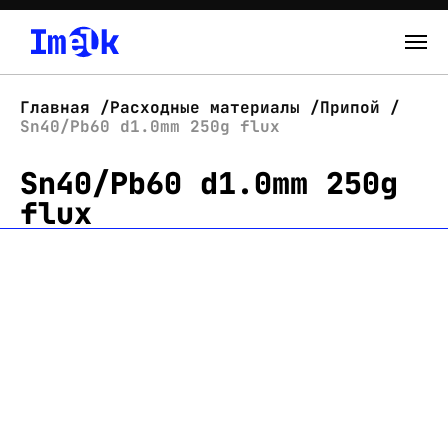
Каталог
Главная
Расходные материалы
Припой
Sn40/Pb60 d1.0mm 250g flux
О нас
Sn40/Pb60 d1.0mm 250g
Новости
flux
Склад
Контакты
Вход