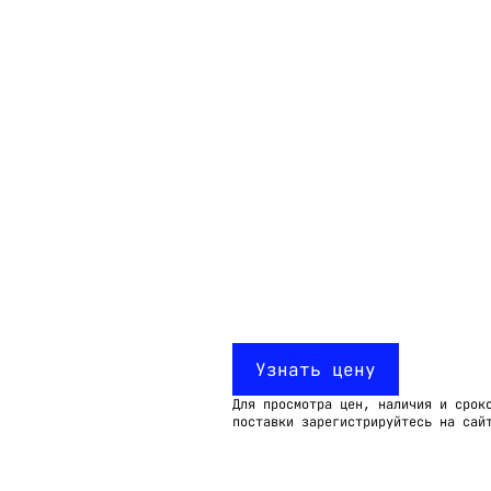
Email:
imelk@imelk.ru
USD($)
EUR(€)
RUB(₽)
Узнать цену
Для просмотра цен, наличия и срок
поставки зарегистрируйтесь на сай