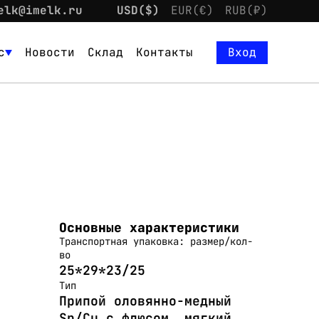
elk@imelk.ru
USD($)
EUR(€)
RUB(₽)
с
Новости
Склад
Контакты
Вход
Основные характеристики
Транспортная упаковка: размер/кол-
во
25*29*23/25
Тип
Припой оловянно-медный
Sn/Cu с флюсом, мягкий