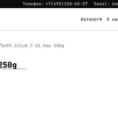
Телефон:
+7(495)320-65-27
Email:
im
Каталог
О на
Каталог
О нас
Sn99.3/Cu0.7 d1.0mm 250g
Новости
250g
Склад
Контакты
Вход
Контакты
Телефон:
+7(495)320-65-27