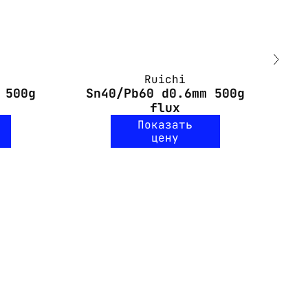
Ruichi
 500g
Sn40/Pb60 d0.6mm 500g
S
flux
Показать
цену