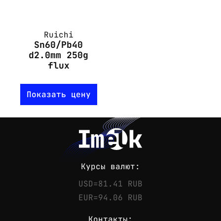
Ruichi
Sn60/Pb40
d2.0mm 250g
flux
Показать цену
Курсы валют:
USD=81.41 RUB
EUR=94.06 RUB
Контакты: