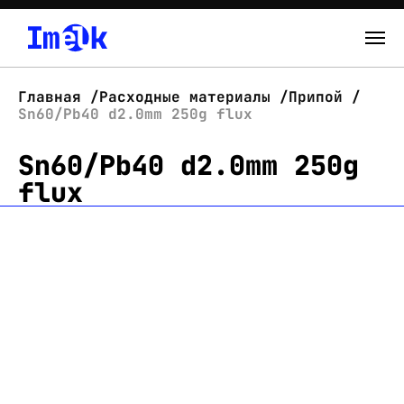
Каталог
Главная
Расходные материалы
Припой
Sn60/Pb40 d2.0mm 250g flux
О нас
Sn60/Pb40 d2.0mm 250g
Новости
flux
Склад
Контакты
Вход