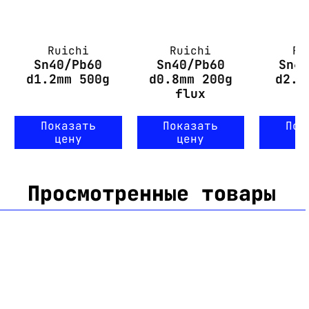
Ruichi
Ruichi
Ru
Sn40/Pb60
Sn40/Pb60
Sn4
d1.2mm 500g
d0.8mm 200g
d2.0
flux
Показать
Показать
Пок
цену
цену
ц
Просмотренные товары