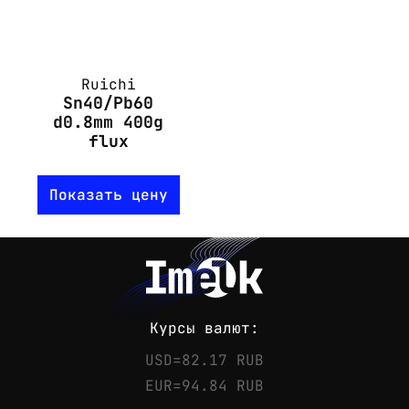
Ruichi
Sn40/Pb60
d0.8mm 400g
flux
Показать цену
Курсы валют:
USD=82.17 RUB
EUR=94.84 RUB