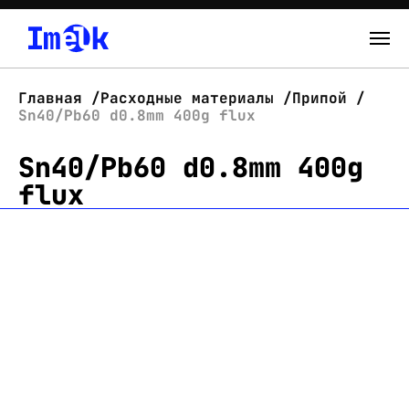
Каталог
Главная
Расходные материалы
Припой
Sn40/Pb60 d0.8mm 400g flux
О нас
Sn40/Pb60 d0.8mm 400g
Новости
flux
Склад
Контакты
Вход