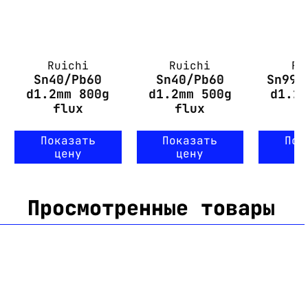
Ruichi
Ruichi
Ru
Sn40/Pb60
Sn40/Pb60
Sn99.
d1.2mm 800g
d1.2mm 500g
d1.2
flux
flux
Показать
Показать
Пок
цену
цену
ц
Просмотренные товары