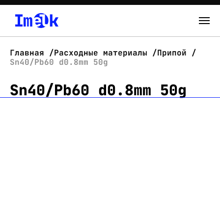
Каталог
Главная
Расходные материалы
Припой
Sn40/Pb60 d0.8mm 50g
О нас
Sn40/Pb60 d0.8mm 50g
Новости
Склад
Контакты
Вход