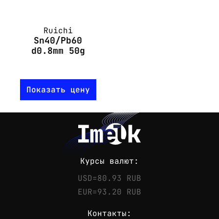
Ruichi
Sn40/Pb60
d0.8mm 50g
Показать цену
Курсы валют:
USD=80.93 RUB
EUR=93.20 RUB
Контакты: