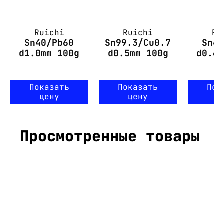
Ruichi
Ruichi
Ru
Sn40/Pb60
Sn99.3/Cu0.7
Sn4
d1.0mm 100g
d0.5mm 100g
d0.6
Показать
Показать
Пок
цену
цену
ц
Просмотренные товары