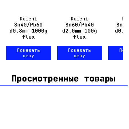
Ruichi
Ruichi
Ru
Sn40/Pb60
Sn60/Pb40
Sn4
d0.8mm 1000g
d2.0mm 100g
d0.6
flux
flux
f
Показать
Показать
Пок
цену
цену
ц
Просмотренные товары