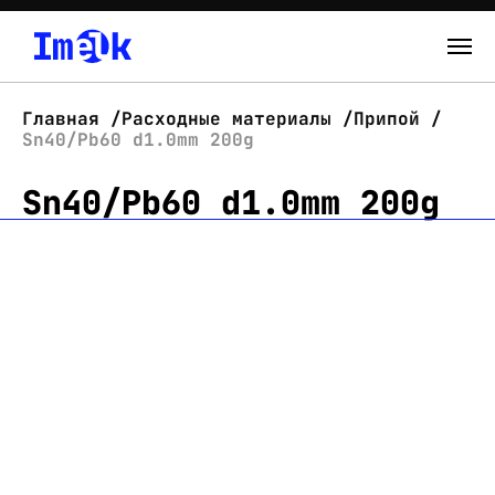
Каталог
Главная
Расходные материалы
Припой
Sn40/Pb60 d1.0mm 200g
О нас
Sn40/Pb60 d1.0mm 200g
Новости
Склад
Контакты
Вход