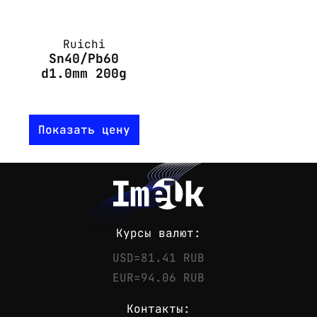
Ruichi
Sn40/Pb60
d1.0mm 200g
Показать цену
Курсы валют:
USD=81.41 RUB
EUR=94.06 RUB
Контакты: