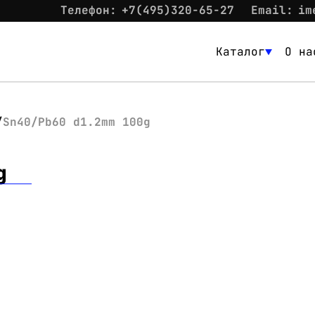
Телефон:
+7(495)320-65-27
Email:
im
Каталог
О на
Каталог
О нас
Sn40/Pb60 d1.2mm 100g
Новости
g
Склад
Контакты
Вход
Контакты
Телефон:
+7(495)320-65-27