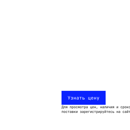
Email:
imelk@imelk.ru
USD($)
EUR(€)
RUB(₽)
Узнать цену
Для просмотра цен, наличия и срок
поставки зарегистрируйтесь на сай