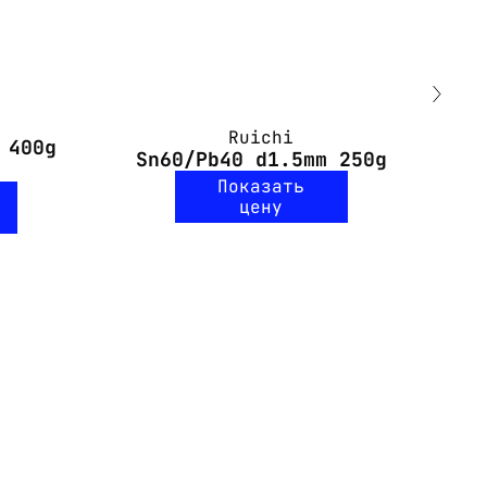
Ruichi
 400g
S
Sn60/Pb40 d1.5mm 250g
Показать
цену