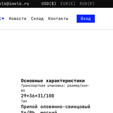
elk@imelk.ru
USD($)
EUR(€)
RUB(₽)
с
Новости
Склад
Контакты
Вход
Основные характеристики
Транспортная упаковка: размер/кол-
во
29*36*31/100
Тип
Припой оловянно-свинцовый
Sn/Pb, мягкий