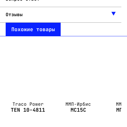
Отзывы
Похожие товары
Traco Power
ММП-Ирбис
ММП
TEN 10-4811
МС15С
МПС