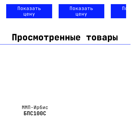
Показать
Показать
Пок
цену
цену
ц
Просмотренные товары
ММП-Ирбис
БПС100С