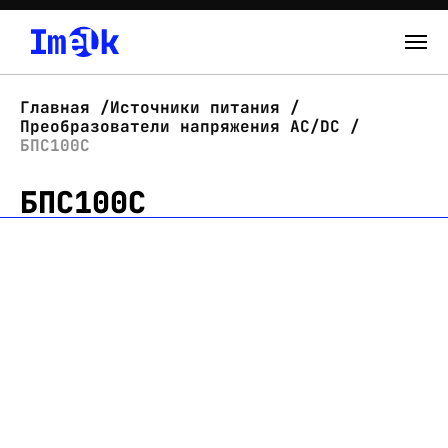
Каталог
Главная
Источники питания
Преобразователи напряжения AC/DC
О нас
БПС100С
БПС100С
Новости
Склад
Контакты
Вход