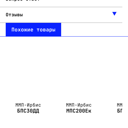
Отзывы
Похожие товары
ММП-Ирбис
ММП-Ирбис
ММП
БПС30ДД
МПС200Ек
БПС