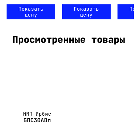
Показать
Показать
Пок
цену
цену
ц
Просмотренные товары
ММП-Ирбис
БПС30АВп