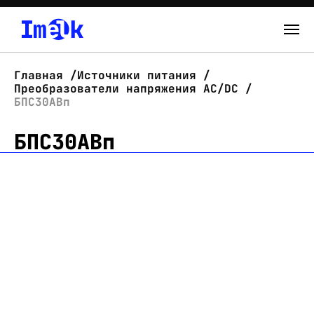
Каталог
Главная
Источники питания
Преобразователи напряжения AC/DC
О нас
БПС30АВп
БПС30АВп
Новости
Склад
Контакты
Вход