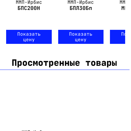
ММП-Ирбис
ММП-Ирбис
ММП
БПС200Н
БПЛ30Бп
МП
Показать
Показать
Пок
цену
цену
ц
Просмотренные товары