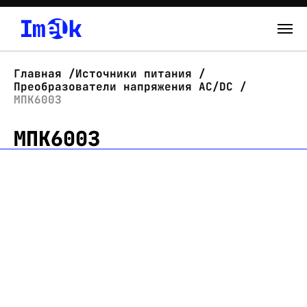
Каталог
Главная
Источники питания
Преобразователи напряжения AC/DC
О нас
МПК600З
МПК600З
Новости
Склад
Контакты
Вход