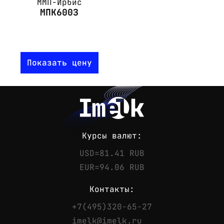
ММП-Ирбис
МПК600З
Показать цену
Курсы валют:
USD=81.41 RUB
EUR=94.06 RUB
Контакты:
+7(495)320-65-27
Контакты
imelk@imelk.ru