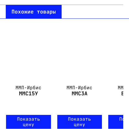
Похожие товары
ММП-Ирбис
ММП-Ирбис
ММП
ММС15У
ММС3А
БП
Показать
Показать
Пок
цену
цену
ц