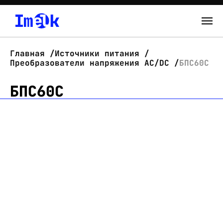
Каталог
Главная
Источники питания
Преобразователи напряжения AC/DC
БПС60С
О нас
БПС60С
Новости
Склад
Контакты
Вход