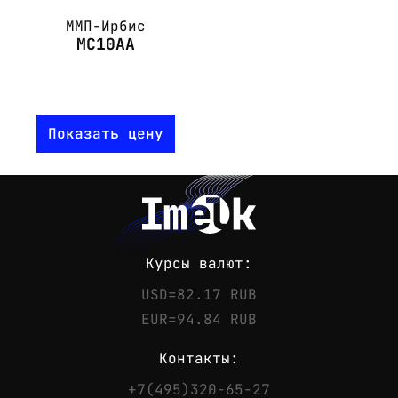
ММП-Ирбис
МС10АА
Показать цену
Курсы валют:
USD=82.17 RUB
EUR=94.84 RUB
Контакты:
+7(495)320-65-27