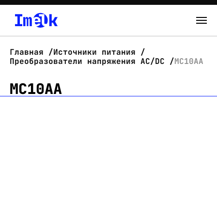
Каталог
Главная
Источники питания
Преобразователи напряжения AC/DC
МС10АА
О нас
МС10АА
Новости
Склад
Контакты
Вход