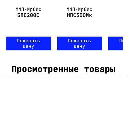
ММП-Ирбис
ММП-Ирбис
БПС200С
МПС300Ик
Показать
Показать
Пок
цену
цену
ц
Просмотренные товары