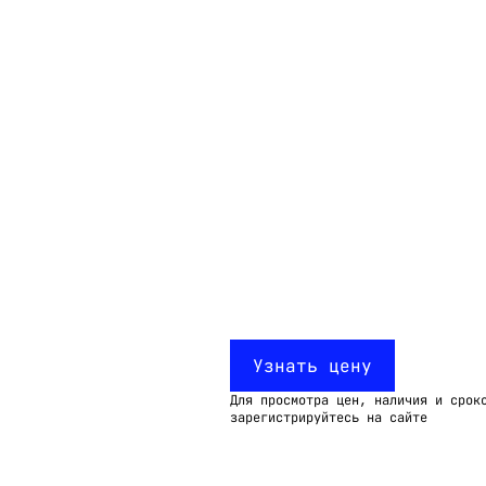
Email:
imelk@imelk.ru
USD($)
EUR(€)
RUB(₽)
Узнать цену
Для просмотра цен, наличия и срок
зарегистрируйтесь на сайте