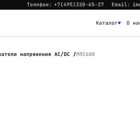
Телефон:
+7(495)320-65-27
Email:
im
Каталог
О на
Каталог
О нас
ватели напряжения AC/DC
МПС60И
Новости
Склад
Контакты
Вход
Контакты
Телефон:
+7(495)320-65-27