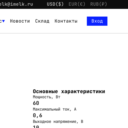
elk@imelk.ru
USD($)
EUR(€)
RUB(₽)
с
Новости
Склад
Контакты
Вход
Основные характеристики
Мощность, Вт
60
Максимальный ток, А
0,6
Выходное напряжение, В
10