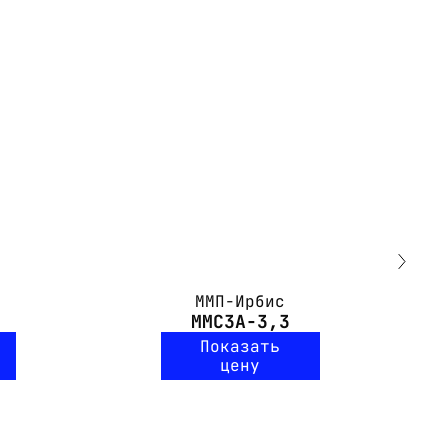
ММП-Ирбис
ММС3А-3,3
Показать
цену