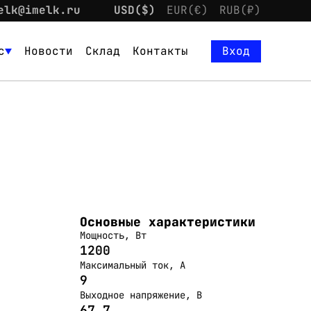
elk@imelk.ru
USD($)
EUR(€)
RUB(₽)
с
Новости
Склад
Контакты
Вход
Основные характеристики
Мощность, Вт
1200
Максимальный ток, А
9
Выходное напряжение, В
67,7