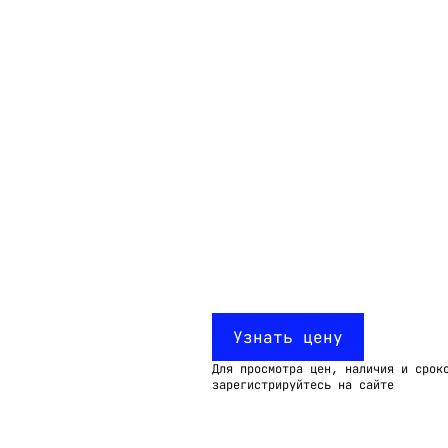
Email:
imelk@imelk.ru
USD($)
EUR(€)
RUB(₽)
Узнать цену
Для просмотра цен, наличия и срок
зарегистрируйтесь на сайте