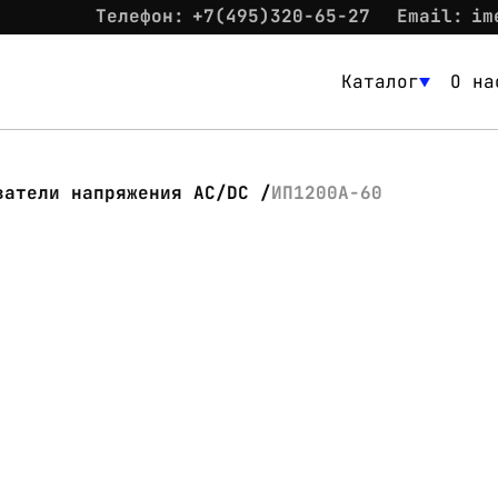
Телефон:
+7(495)320-65-27
Email:
im
Каталог
О на
Каталог
О нас
ватели напряжения AC/DC
ИП1200А-60
Новости
Склад
Контакты
Вход
Контакты
Телефон:
+7(495)320-65-27