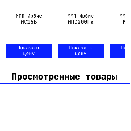
ММП-Ирбис
ММП-Ирбис
ММП
МС15Б
МПС200Гк
МП
Показать
Показать
Пок
цену
цену
ц
Просмотренные товары