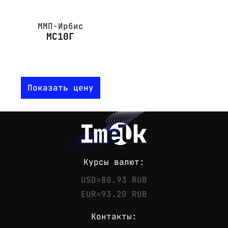
ММП-Ирбис
МС10Г
Показать цену
Курсы валют:
USD=80.93 RUB
EUR=93.20 RUB
Контакты: