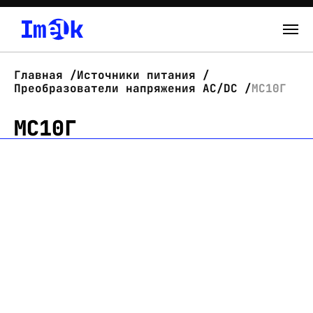
Каталог
Главная
Источники питания
Преобразователи напряжения AC/DC
МС10Г
О нас
МС10Г
Новости
Склад
Контакты
Вход