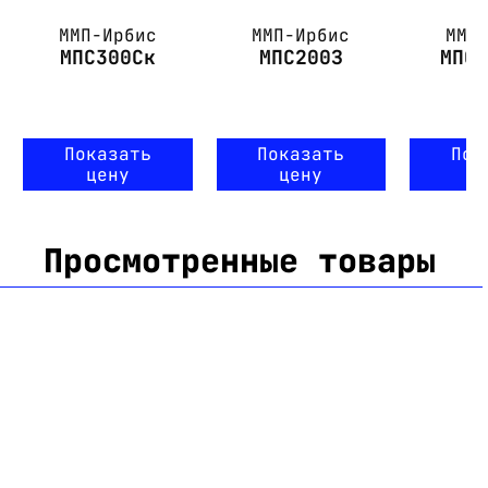
ММП-Ирбис
ММП-Ирбис
ММП
МПС300Ск
МПС200З
МПС
Показать
Показать
Пок
цену
цену
ц
Просмотренные товары