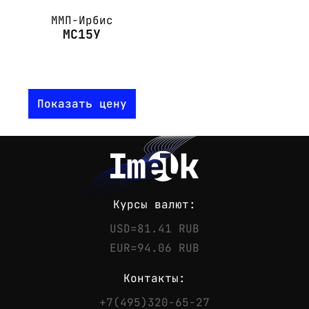
ММП-Ирбис
МС15У
Показать цену
Курсы валют:
USD=81.41 RUB
EUR=94.06 RUB
Контакты:
+7(495)320-65-27