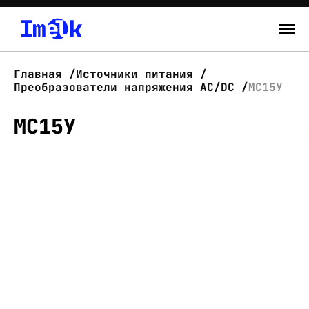
Каталог
Главная
Источники питания
Преобразователи напряжения AC/DC
МС15У
О нас
МС15У
Новости
Склад
Контакты
Вход