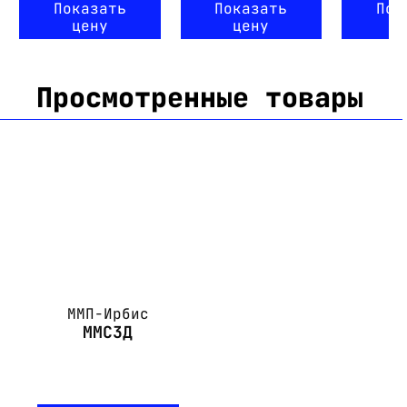
Показать
Показать
Пок
цену
цену
ц
Просмотренные товары
ММП-Ирбис
ММС3Д