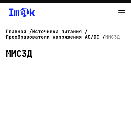
Каталог
Главная
Источники питания
Преобразователи напряжения AC/DC
ММС3Д
О нас
ММС3Д
Новости
Склад
Контакты
Вход