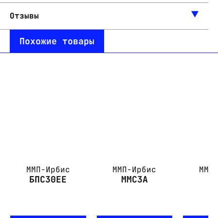
Отзывы
Похожие товары
ММП-Ирбис
ММП-Ирбис
ММП
БПС30ЕЕ
ММС3А
М