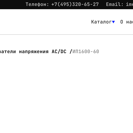
Телефон:
+7(495)320-65-27
Email:
im
Каталог
О на
Каталог
О нас
ватели напряжения AC/DC
ИП1600-60
Новости
Склад
Контакты
Вход
Контакты
Телефон:
+7(495)320-65-27