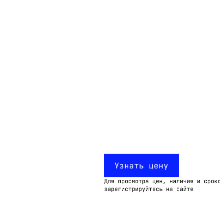
Email:
imelk@imelk.ru
USD($)
EUR(€)
RUB(₽)
Узнать цену
Для просмотра цен, наличия и срок
зарегистрируйтесь на сайте