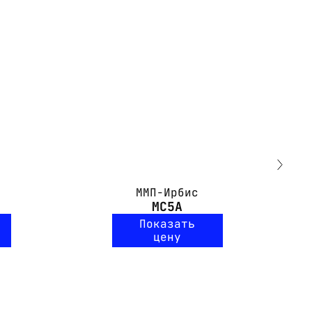
ММП-Ирбис
МС5А
Показать
цену