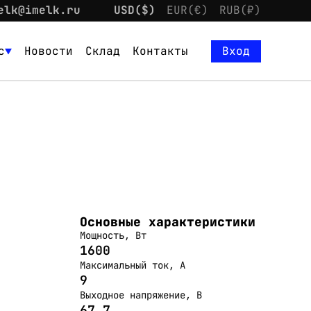
elk@imelk.ru
USD($)
EUR(€)
RUB(₽)
с
Новости
Склад
Контакты
Вход
Основные характеристики
Мощность, Вт
1600
Максимальный ток, А
9
Выходное напряжение, В
67,7