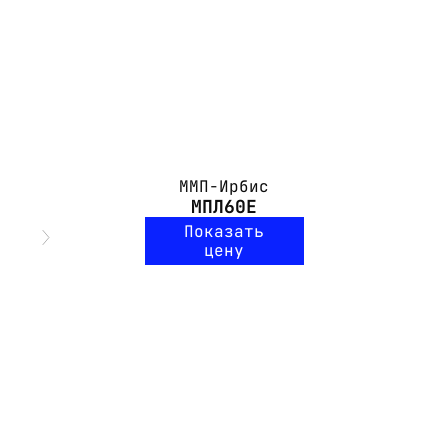
ММП-Ирбис
МПЛ60Е
Показать
цену