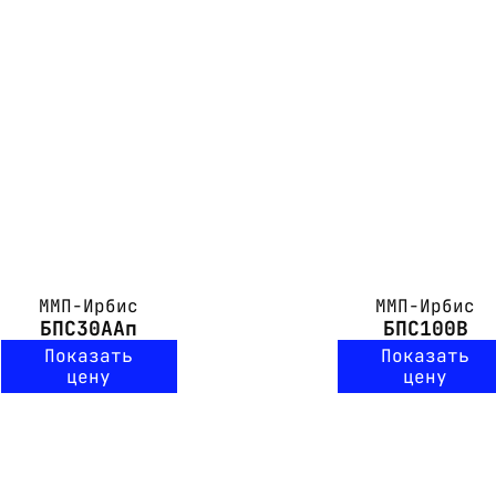
ММП-Ирбис
ММП-Ирбис
БПС30ААп
БПС100В
Показать
Показать
цену
цену