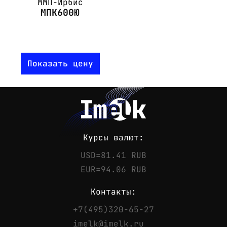
ММП-Ирбис
МПК600Ю
Показать цену
Курсы валют:
USD=81.41 RUB
EUR=94.06 RUB
Контакты:
+7(495)320-65-27
Контакты
imelk@imelk.ru