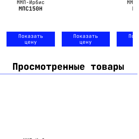
ММП-Ирбис
ММП
МПС150Н
М
Показать
Показать
Пок
цену
цену
ц
Просмотренные товары