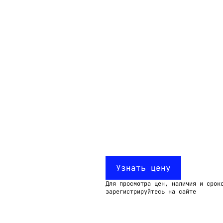
Email:
imelk@imelk.ru
USD($)
EUR(€)
RUB(₽)
Узнать цену
Для просмотра цен, наличия и срок
зарегистрируйтесь на сайте