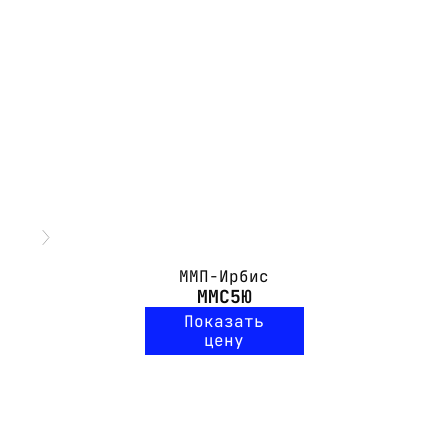
ММП-Ирбис
ММС5Ю
Показать
цену