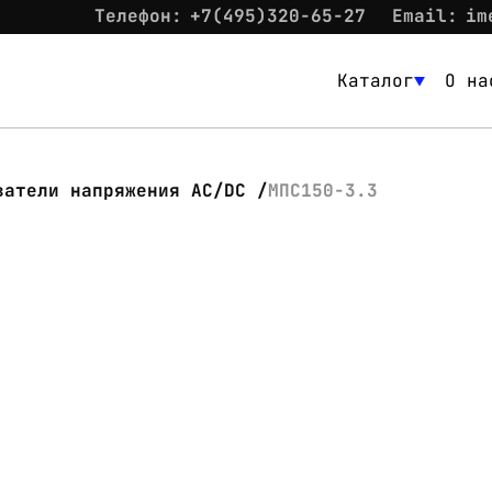
Телефон:
+7(495)320-65-27
Email:
im
Каталог
О на
Каталог
О нас
ватели напряжения AC/DC
МПС150-3.3
Новости
Склад
Контакты
Вход
Контакты
Телефон:
+7(495)320-65-27