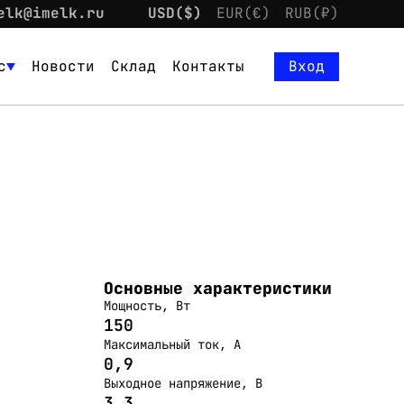
elk@imelk.ru
USD($)
EUR(€)
RUB(₽)
с
Новости
Склад
Контакты
Вход
Основные характеристики
Мощность, Вт
150
Максимальный ток, А
0,9
Выходное напряжение, В
3,3