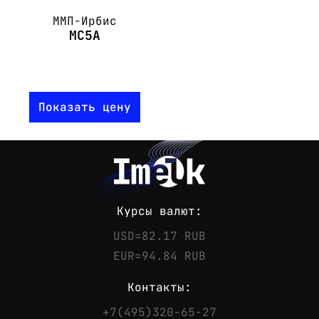
ММП-Ирбис
МС5А
Показать цену
Курсы валют:
USD=82.17 RUB
EUR=94.84 RUB
Контакты:
+7(495)320-65-27