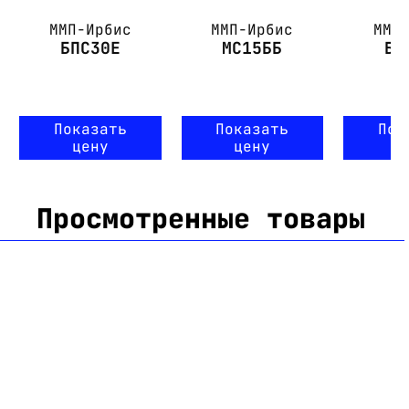
ММП-Ирбис
ММП-Ирбис
ММП
БПС30Е
МС15ББ
БП
Показать
Показать
Пок
цену
цену
ц
Просмотренные товары